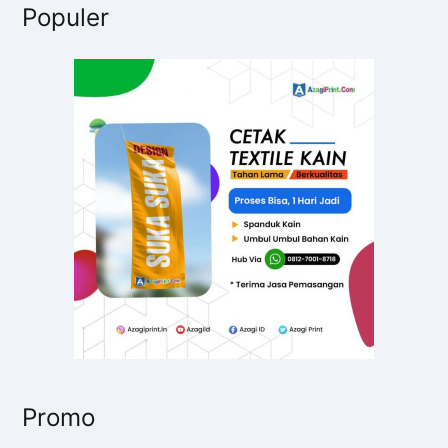
Populer
i
u
n
t
u
k
:
Promo