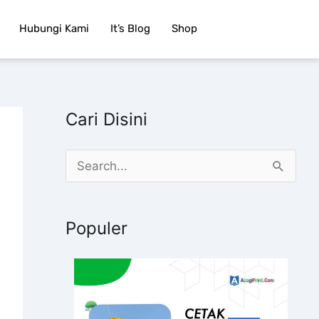
Hubungi Kami
It’s Blog
Shop
Cari Disini
C
a
r
Populer
i
u
n
t