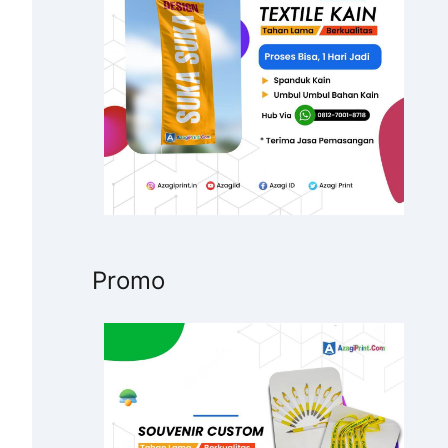
u
k
:
Promo