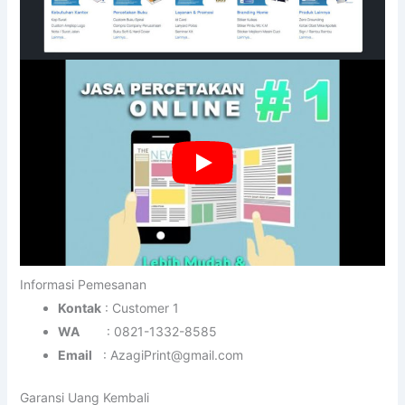
Informasi Pemesanan
Kontak
: Customer 1
WA
: 0821-1332-8585
Email
: AzagiPrint@gmail.com
Garansi Uang Kembali