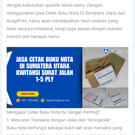
dengan kebutuhan spesifik bisnis kamu. Dengan
menggunakan jasa Cetak Buku Nota Di Sumatera Utara dari
AzagiPrint, kamu akan mendapatkan hasil cetakan yang
tidak hanya profesional, tetapi juga sesuai dengan standar
industri dan harapan kamu.
Mengapa Cetak Buku Nota itu Sangat Penting?
1. Mencatat Transaksi dengan Jelas dan Terorganisir
Buku nota berfungsi sebagai bukti sah atas transaksi yang