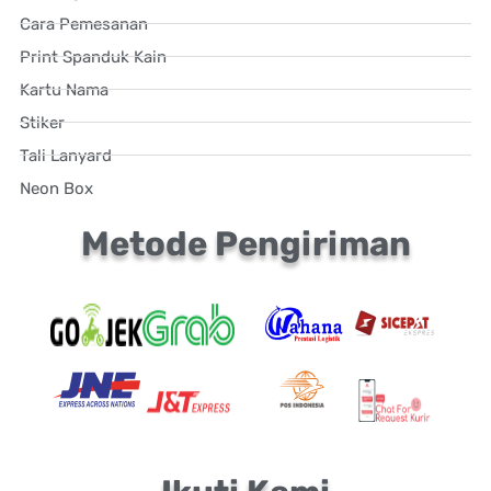
Cara Pemesanan
Print Spanduk Kain
Kartu Nama
Stiker
Tali Lanyard
Neon Box
Metode Pengiriman