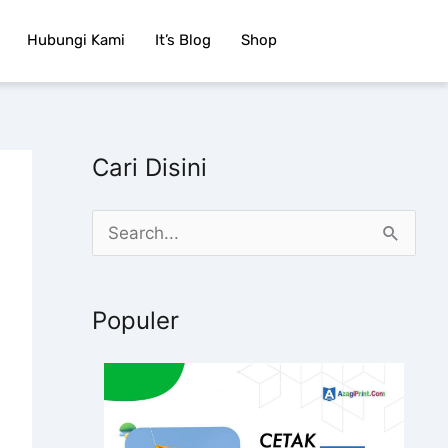
Hubungi Kami
It’s Blog
Shop
Cari Disini
C
a
r
Populer
i
u
n
t