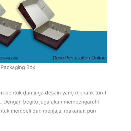
 Packaging Box
n bentuk dan juga desain yang menarik turut
k. Dengan begitu juga akan mempengaruhi
untuk membeli dan menjajal makanan pun