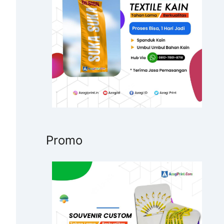
u
k
:
Promo