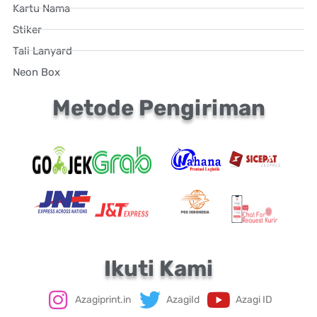
Kartu Nama
Stiker
Tali Lanyard
Neon Box
Metode Pengiriman
Ikuti Kami
Azagiprint.in
AzagiId
Azagi ID