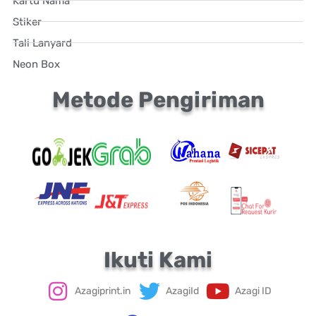
Kartu Nama
Stiker
Tali Lanyard
Neon Box
Metode Pengiriman
Ikuti Kami
Azagiprint.in
AzagiId
Azagi ID